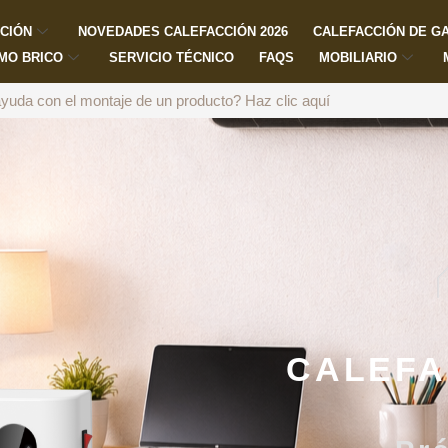
ACIÓN
NOVEDADES CALEFACCIÓN 2026
CALEFACCIÓN DE G
MO BRICO
SERVICIO TÉCNICO
FAQS
MOBILIARIO
yuda con el montaje de un producto?
Haz clic aquí
CALEFA