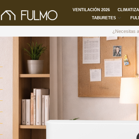
VENTILACIÓN 2026
CLIMATIZ
TABURETES
FUL
¿Necesitas a
–
–
–
–
–
–
–