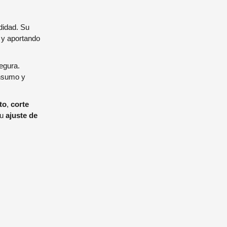
didad. Su
o y aportando
segura.
onsumo y
to
,
corte
Su
ajuste de