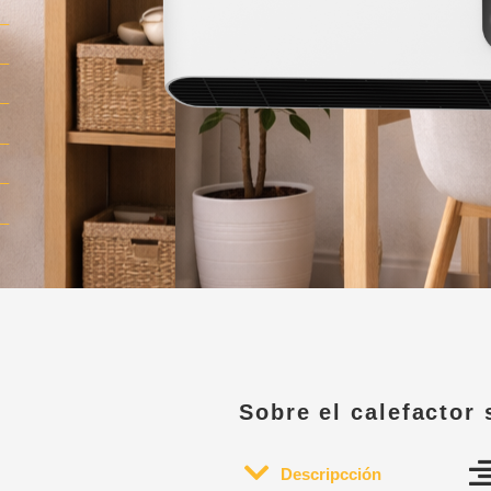
–
–
–
–
–
–
Sobre el calefactor 
Descripcción