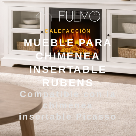
CALEFACCIÓN
MUEBLE PARA
CHIMENEA
INSERTABLE
RUBENS
Compatible con la
chimenea
insertable Picasso