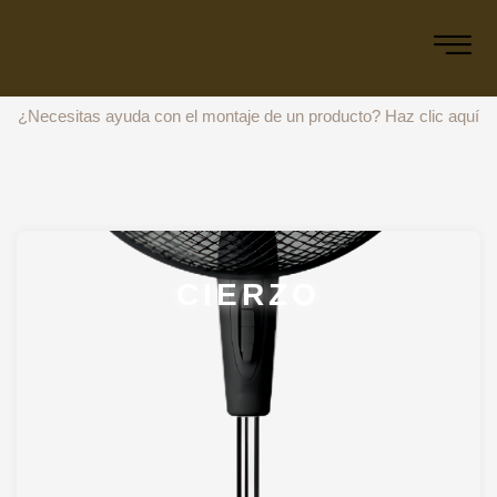
¿Necesitas ayuda con el montaje de un producto?
Haz clic aquí
CIERZO